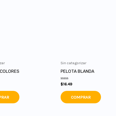
zar
Sin categorizar
 COLORES
PELOTA BLANDA
Valorado
$
16.49
en
0
de
PRAR
COMPRAR
5