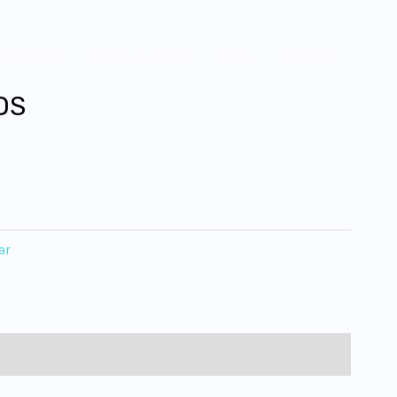
Dinámicas
Aporta tu Juego
Blog
Contacto
OS
ar