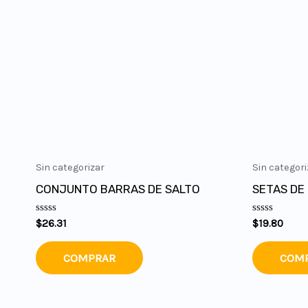
Sin categorizar
Sin categori
CONJUNTO BARRAS DE SALTO
SETAS DE
Valorado
Valorado
$
26.31
$
19.80
en
en
0
0
de
de
COMPRAR
COM
5
5