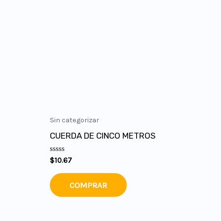
Sin categorizar
CUERDA DE CINCO METROS
Valorado
$
10.67
en
0
de
COMPRAR
5