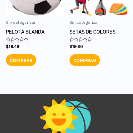
Sin categorizar
Sin categorizar
PELOTA BLANDA
SETAS DE COLORES
Valorado
Valorado
$
16.49
$
19.80
en
en
0
0
de
de
COMPRAR
COMPRAR
5
5