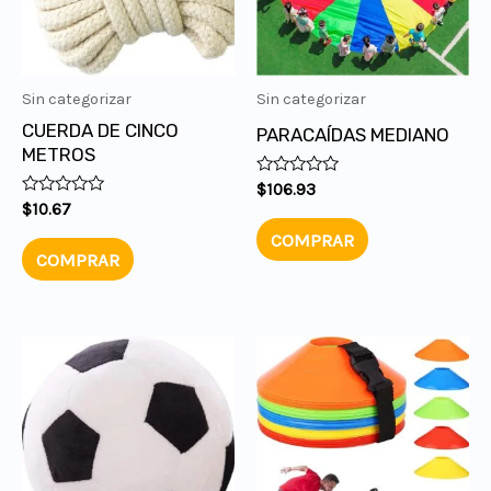
Sin categorizar
Sin categorizar
CUERDA DE CINCO
PARACAÍDAS MEDIANO
METROS
Valorado
$
106.93
en
Valorado
$
10.67
0
en
de
COMPRAR
0
5
de
COMPRAR
5