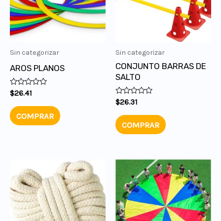
Sin categorizar
Sin categorizar
CONJUNTO BARRAS DE
AROS PLANOS
SALTO
Valorado
$
26.41
en
Valorado
$
26.31
0
en
de
COMPRAR
0
5
de
COMPRAR
5