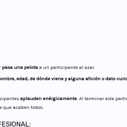
r
pasa una pelota
a un participante al azar.
ombre, edad, de dónde viene y alguna afición o dato curi
icipantes
aplauden enérgicamente
. Al terminar este par
a que acaben todos.
FESIONAL: